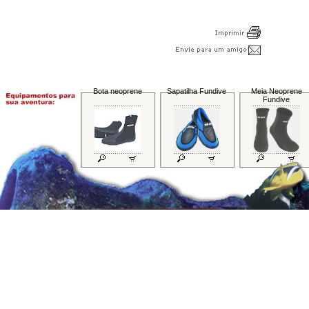
Bota neoprene
Sapatilha Fundive
Meia Neoprene
Fundive