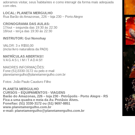
adoramos visitar, seus habitantes e como interagir da forma mais adequada
com eles.
LOCAL: PLANETA MERGULHO
Rua Barão do Amazonas, 226 – loja 230 – Porto Alegre
CRONOGRAMA DAS AULAS:
17/out – segunda das 19:30 às 22:30
18/out – terça das 19:30 às 22:30
INSTRUTOR: Gui Nonohay
VALOR: 3 x R$50,00
(inclui livro naturalista da PADI)
MATRÍCULAS ABERTAS!!
V A G A S L I M I T A D A S!!
MAIORES INFORMAÇÕES:
Fone:(51)3330-3172 ou pelo e-mail
planetamergulho@planetamergulho.com.br
Fotos: João Paulo Cauduro Filho
PLANETA MERGULHO
CURSOS – EQUIPAMENTOS - VIAGENS
Barão do Amazonas, 226 – loja 230 - Petrópolis - Porto Alegre - RS
Fica a uma quadra e meia da Av. Protásio Alves.
Fone/fax: (51) 3330-3172 ou (51) 9697-8851
www.planetamergulho.com.br
e-mail: planetamergulho@planetamergulho.com.br