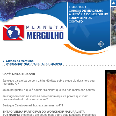
ESTRUTURA
CURSOS DE MERGULHO
A HISTÓRIA DO MERGULHO
EQUIPAMENTOS
CONTATO
Cursos de Mergulho
WORKSHOP NATURALISTA SUBMARINO
VOCÊ, MERGULHADOR...
Já voltou para o barco com várias dúvidas sobre o que viu durante o seu
mergulho???
Já se perguntou o que é aquele "bichinho" que fica nos meios das pedras?
Já imaginou como as moréias não comem aqueles peixes que ficam
passeando dentro das suas bocas?
Será que Cavalos-marinhos existem mesmo???
ENTÃO VENHA PARTICIPAR DO WORKSHOP NATURALISTA
SUBMARINO
e conheça um pouco mais sobre este fantástico mundo que