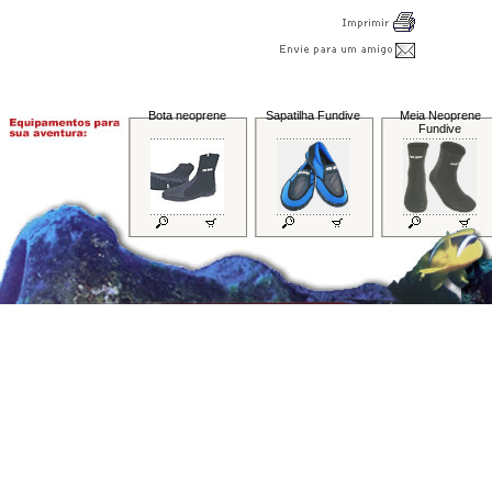
Bota neoprene
Sapatilha Fundive
Meia Neoprene
Fundive