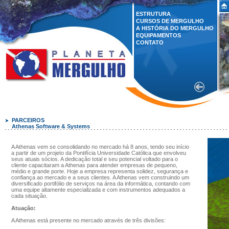
ESTRUTURA
CURSOS DE MERGULHO
A HISTÓRIA DO MERGULHO
EQUIPAMENTOS
CONTATO
PARCEIROS
Athenas Software & Systems
A Athenas vem se consolidando no mercado há 8 anos, tendo seu início
a partir de um projeto da Pontifícia Universidade Católica que envolveu
seus atuais sócios. A dedicação total e seu potencial voltado para o
cliente capacitaram a Athenas para atender empresas de pequeno,
médio e grande porte. Hoje a empresa representa solidez, segurança e
confiança ao mercado e a seus clientes. A Athenas vem construindo um
diversificado portifólio de serviços na área da informática, contando com
uma equipe altamente especializada e com instrumentos adequados a
cada situação.
Atuação:
A Athenas está presente no mercado através de três divisões: