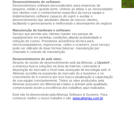
Desenvolvimento de software:
Desenvolvemos software personalizados para empresas de
pequeno, médio e grande porte. Unimos as idéias e as necessidades
dos clientes com o conhecimento específico da nossa equipe e
implementamos software capazes de suprir e auxiliar o
desenvolvimento das atividades diárias de nossos clientes,
facilitando o gerenciamento e melhorando o desempenho do negócio.
Manutenção de hardware e software:
Serviço que permite aos clientes manter seu parque de
equipamentos em perfeitas condições aliando produtividade e
redução de custos. Prestamos assistência técnica para
microcomputadores, impressoras, redes e scanners, esse serviço
pode ser utilizado de duas formas básicas: manutenção por
chamado e contrato de manutenção.
Desenvolvimento de web sites:
Através do núcleo de desenvolvimento web da Athenas, a
Upsite®
,
a empresa busca soluções na área da Internet, colocando à
disposição do mercado o nível mais avançado de tecnologia web. A
Athenas acredita na expansão do mercado do e-business e no
crescimento do e-comerce por isso busca atualização e capacitação
de sua equipe constantemente. Todos os sites produzidos pela
Athenas possuem um diferencial criativo e primam pela qualidade,
comprovando assim a excelência dos trabalhos aqui realizados.
Este site foi desenvolvdo pela Athenas Software & Systems. Para
conhecer melhor o nosso trabalho o site:
www.athenas.com.br
.