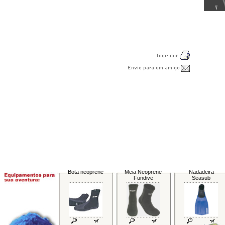
Bota neoprene
Meia Neoprene
Nadadeira
Fundive
Seasub