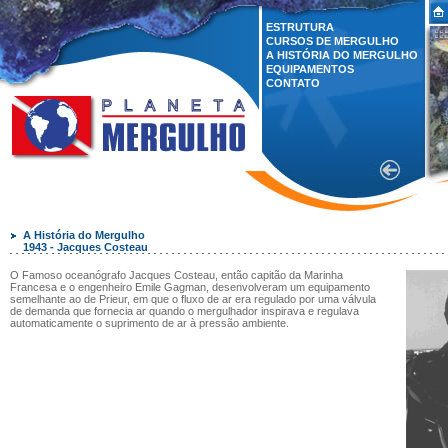
ESTRUTURA
CURSOS DE MERGULHO
A HISTÓRIA DO MERGULHO
EQUIPAMENTOS
CONTATO
A História do Mergulho
1943 - Jacques Costeau
O Famoso oceanógrafo Jacques Costeau, então capitão da Marinha
Francesa e o engenheiro Emile Gagman, desenvolveram um equipamento
semelhante ao de Prieur, em que o fluxo de ar era regulado por uma válvula
de demanda que fornecia ar quando o mergulhador inspirava e regulava
automaticamente o suprimento de ar à pressão ambiente.